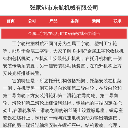
张家港市东航机械有限公司
首页
公司
产品
案例
新闻
联系
金属工字轮在运行时要确保收线张力适当
工字轮根据材质不同可分为金属工字轮、塑料工字轮
等，那对于金属工字轮，大家了解多少呢?金属工字轮收线机
结构包括机架，在机架上安装托升机构，在托升机构的一侧
安装传动顶装置，另一侧安装移动顶装置，在托升机构上方
安装光杆排线装置。
它的特征是：所述托升机构包括托架，托架安装在机架
一侧，在机架另一侧安装导向轮和第二导向轮，在导向轮和
第二导向轮下方安装滑轮和第二滑轮;在导向轮、第二导向
轮、滑轮和第二滑轮上绕设钢丝绳，钢丝绳的两端固定在托
架上;在滑轮和第二滑轮之间的钢丝绳上设置螺母座，螺母座
套设在螺杆上，螺杆的一端与减速电机的动力输出端连接，
螺杆的另一端通过轴承安装在螺杆座中。结构紧凑、合理，