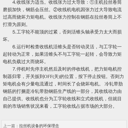
⒋收线张力适当。收线张力过大导致：①主机拉丝卷筒
磨损加快，钢筋会压丝。②收线机电机因张力过大导致电流
过高而烧坏力矩电机。收线张力控制在钢筋在拉丝卷筒上不
打滑为原则。
⒌工字轮不能顶的过紧，否则活锥头轴承受力太大而损
坏。
⒍运行时检查收线机活锥头是否转动灵活，与工字轮一
起转动为正常，如果活锥头不与工字轮一起转，会导致力矩
电机负载过大而烧坏。
⒎停机时先停主机然后及时的停收线机，把力矩电机控
制器归零，开关扳到OFF(关)的位置，按下停止按钮。否则力
矩电机会有少量电流通过，时间长了会烧坏电机。 冷轧带肋
钢筋的打捆是冷轧带肋钢筋生产线的一部分，其收线动力由
自己提供。收线机也分为工字轮收线和立式收线机，但就目
前的市场销售状况来看，工字轮收线占据市场的大部分。
上一篇：
拉丝机设备的环保理念