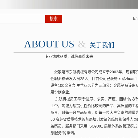
En
ABOUT US
&
关于我们
专业铸就品质，诚信赢得未来
张家港市东航机械有限公司成立于2003年，现有职工
任职资格研发人员28人，目前公司已获得国家zhuanli28
设备100余台套,主营业务分为两部分：金属制品设
股份制企业。
东航机械员工奉行“进取、求实、严谨、团结”的方
上帝，竭诚为您提供性价比较高的产品、高质量的工
负责，对每一台产品负责，对每一位客户负责的质量
50 名经省质量技术监督局培训发证的维修和保养人员组
监察员。服务部门采用 ISO9001 质量体系的管理
身服务”的承诺。