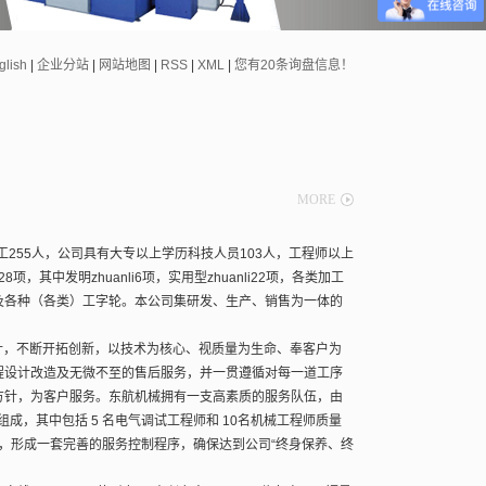
glish
|
企业分站
|
网站地图
|
RSS
|
XML
|
您有
20
条询盘信息！
MORE
255人，公司具有大专以上学历科技人员103人，工程师以上
项，其中发明zhuanli6项，实用型zhuanli22项，各类加工
备及各种（各类）工字轮。本公司集研发、生产、销售为一体的
针，不断开拓创新，以技术为核心、视质量为生命、奉客户为
程设计改造及无微不至的售后服务，并一贯遵循对每一道工序
方针，为客户服务。东航机械拥有一支高素质的服务队伍，由
成，其中包括 5 名电气调试工程师和 10名机械工程师质量
模式，形成一套完善的服务控制程序，确保达到公司“终身保养、终