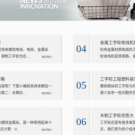
绍
金属工字轮收线机能
04
是用来缠绕电线、电缆、金属丝
利用金属材质制成的
制工字轮也在...
轮收线机是将钢筋、金
MORE+
忽略
工字轮工程塑料易
05
内容呢？下面小编就来具体概括一
缠绕钢丝的工字轮与
二：水箱拉...
或少会有一些问题存在
MORE+
木制工字轮优势大
06
来缠绕金属丝，是一种使用起来十
工字轮还是有很多类
算：V...
天，我们将为你介绍木
MORE+