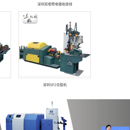
深圳双卷筒电镀收放线
深圳SF2合股机