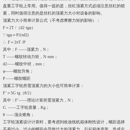
盘重工字轮上常用。值得一提的是，丝杠顶紧方式必须注意丝杠的锁
紧，同时值得注意的是丝杠的顶紧力大小对设备的影响。
顶紧力大小简单计算公式（不考虑摩擦力矩的影响）：
F＝2T /（d2·tgφ）
∵ tgφ＝P/(πd2)
∴ F＝2πT /P
其中：F ——顶紧力，N；
T ——螺纹转动力矩，N·mm；
d2——螺纹中径，mm；
φ——螺纹升角；
P ——螺纹螺距
顶紧工字轮所需顶紧力的大小也可简单计算：
F’＝5G·tg（θ/2）
其中：F’——理论计算所需顶紧力，N；
G ——工字轮质量，Kg；
θ ——顶尖锥角；
工字轮顶紧设计计算时，要考虑到收放线机箱体刚性设计，螺距选择
不易过小，过小的螺距会导致过大的顶紧力，引起箱体变形，造成左