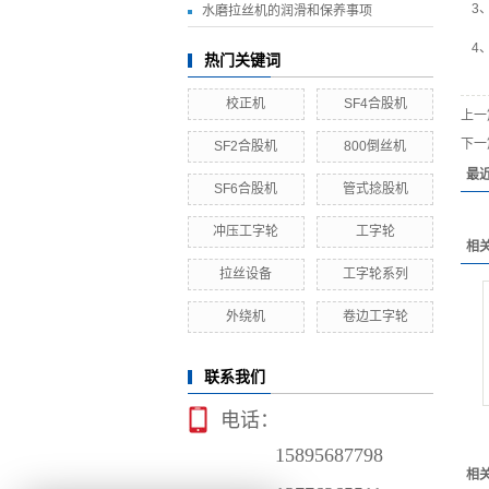
3
水磨拉丝机的润滑和保养事项
4
热门关键词
校正机
SF4合股机
上一
下一
SF2合股机
800倒丝机
最
SF6合股机
管式捻股机
冲压工字轮
工字轮
相
拉丝设备
工字轮系列
外绕机
卷边工字轮
联系我们
电话：
15895687798
相