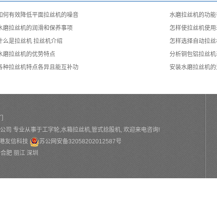
如何有效降低平面拉丝机的噪音
水磨拉丝机的功能
水磨拉丝机的润滑和保养事项
怎样使拉丝机使用
什么是拉丝机 拉丝机介绍
怎样选择自动拉丝
水磨拉丝机的优势特点
分析铜包铝拉丝机
各种拉丝机特点各异且能互补功
安装水磨拉丝机的
们
机械有限公司 专业从事于
工字轮
,
水箱拉丝机
,
管式捻股机
, 欢迎来电咨询!
港友信科技
苏公网安备32058202012587号
合肥
丽江
深圳