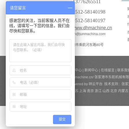
13776265511
请您留言
0512-58140198
0512-58140197
感谢您的关注，当前客服人员不在
线，请填写一下您的信息，我们会
网址：
www.dhmachine.cn
尽快和您联系。
邮箱：keith@junmachina.com
地址：
江苏张家港市乘航河东路80号
网站首页
|
关于我们
|
产品中心
|
新闻中心
|
在线留言
|
联系我
Copyright ©http://www.dhmachine.cn/ 张家港市东航
苏ICP备16059666号
Powered by
祥云平台
技术支持：
张家
热推产品
| 主营区域：
江苏
上海
南京
浙江
山西
北京
内蒙古
提交